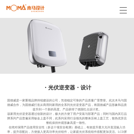
・光伏逆变器・设计
固德威是一家重视品牌持续建设的公司，凭借稳定可靠的产品质量广受赞誉。此次木马与固
德威合作，为固德威打造从商用到家用的全系列光伏逆变器产品，将固德威产品形象和品质
提升到一个新的高度。产品获得了德国红点设计奖。
该家用光伏逆变器通过创新的设计，极大的方便了用户安装与部署产品；同时与国内其它品
牌系列产品普遍采用钣金上盖不同，此系列采用行业领先的整体压铸上盖工艺，散热优异且
整机保持外观形象高度一致性。
在绝对保障产品使用安全性（多达十项安全检测）基础上，有效提升最大允许直流输入功
率，提升容配比，方便接入更高功率光伏组件，让家庭光伏系统组件搭配更加灵活。LCD屏